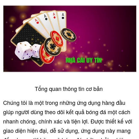
Tổng quan thông tin cơ bản
Chúng tôi là một trong những ứng dụng hàng đầu
giúp người dùng theo dõi kết quả bóng đá một cách
nhanh chóng, chính xác và tiện lợi. Được thiết kế với
giao diện hiện đại, dễ sử dụng, ứng dụng này mang