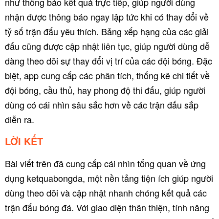
như thông báo kết quả trực tiếp, giúp người dùng
nhận được thông báo ngay lập tức khi có thay đổi về
tỷ số trận đấu yêu thích. Bảng xếp hạng của các giải
đấu cũng được cập nhật liên tục, giúp người dùng dễ
dàng theo dõi sự thay đổi vị trí của các đội bóng. Đặc
biệt, app cung cấp các phân tích, thống kê chi tiết về
đội bóng, cầu thủ, hay phong độ thi đấu, giúp người
dùng có cái nhìn sâu sắc hơn về các trận đấu sắp
diễn ra.
LỜI KẾT
Bài viết trên đã cung cấp cái nhìn tổng quan về ứng
dụng ketquabongda, một nền tảng tiện ích giúp người
dùng theo dõi và cập nhật nhanh chóng kết quả các
trận đấu bóng đá. Với giao diện thân thiện, tính năng